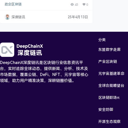
兴技术，凭借其去中心化、不可篡改、透明性等特点，
政企区块链
45
0
在政务服务领域展现出巨大的应用潜力。政务区块链的
应用不仅有助于提升政府服务效率，增强透明度，还能
有效保障数据安全，推动政府治理能力的现代化。本文
深度链讯
25年4月13日
将详细介绍政务区块链在多个应用场景中的具体实践，
探讨其带来的变革与优势。 二、政务区块链技术概述
区块链是一种分布式账本技术，通过多个节点共同维护
一个不可篡改…
分类
东盟数字走廊
产业区块链
DeepChainX深度链讯是区块链行业信息资讯平
台，实时追踪全球动态，提供新闻、分析、技术及
元宇宙基建革命
市场数据，覆盖公链、DeFi、NFT、元宇宙等核心
领域，助力用户精准决策，深耕链圈价值。
全球合规瞭望台
区块链职场π
安全防御
开源生态观察