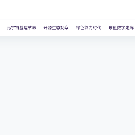
元宇宙基建革命
开源生态观察
绿色算力时代
东盟数字走廊