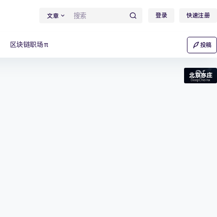
登录
快速注册
文章
区块链职场π
投稿
北京亦庄