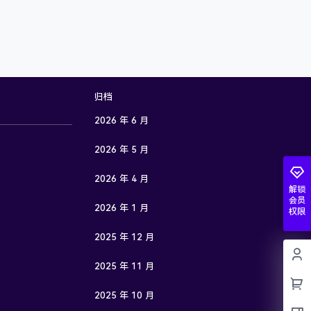
归档
2026 年 6 月
2026 年 5 月
2026 年 4 月
解锁
会员
2026 年 1 月
权限
2025 年 12 月
2025 年 11 月
2025 年 10 月