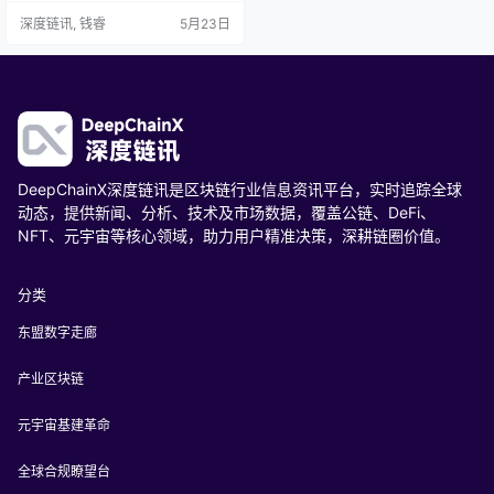
收藏家愿意为IP重复付费，竞技玩家
深度链讯, 钱睿
5月23日
为胜利持续投入。当区块链退为安
静的后台引擎，Web3娱乐的下一站
已然清晰：让粉丝为热爱买单，而
非为暴富买单。扭蛋范式，正在改
写粉丝经济的底层逻辑。
DeepChainX深度链讯是区块链行业信息资讯平台，实时追踪全球
动态，提供新闻、分析、技术及市场数据，覆盖公链、DeFi、
NFT、元宇宙等核心领域，助力用户精准决策，深耕链圈价值。
分类
东盟数字走廊
产业区块链
元宇宙基建革命
全球合规瞭望台