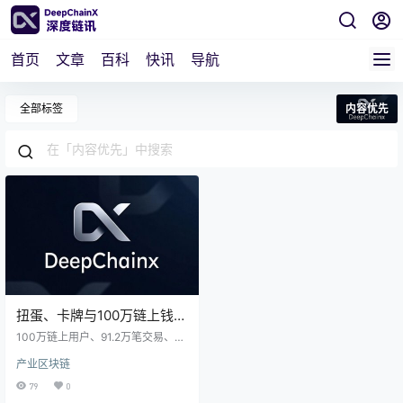
首页
文章
百科
快讯
导航
全部标签
内容优先
扭蛋、卡牌与100万链上钱
包：Azuki Animecoin的
100万链上用户、91.2万笔交易、2.
Web3娱乐“扭蛋范式”
398亿美元交易额——Azuki Anime
产业区块链
coin用“扭蛋+TCG”模式，让粉丝在
抽卡对战中“无感上链”。这不是投机
79
0
炒作，而是内容优先的消费革命：