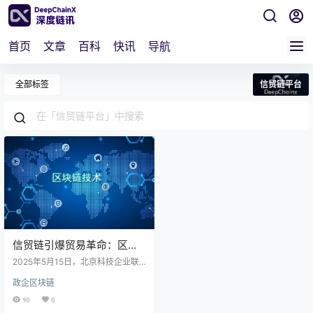
首页
文章
百科
快讯
导航
全部标签
信贸链平台
信贸链引爆贸易革命：区块
链让中小企业融资快7倍
2025年5月15日，北京科技企业联
合太平船务、中粮集团等巨头正式
政企区块链
上线“信贸链”平台，通过区块链技术
实现贸易全流程无纸化、自动化，
90
0
覆盖交易撮合、物流协同、金融支