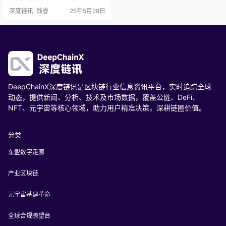
持全链条。平台兼容国际数字贸易
深度链讯, 钱睿
25年5月28日
标准，接入全球超5000家企业，覆
盖12个主要贸易枢纽。 核心突破：
融资效率提升70%，跨境单证处理
时间缩短80%，资金周转周期从45
天压缩至12天。中小企业无需抵押
物，凭历史贸易数据即可快速获
贷；航运巨头实时…
DeepChainX深度链讯是区块链行业信息资讯平台，实时追踪全球
动态，提供新闻、分析、技术及市场数据，覆盖公链、DeFi、
NFT、元宇宙等核心领域，助力用户精准决策，深耕链圈价值。
分类
东盟数字走廊
产业区块链
元宇宙基建革命
全球合规瞭望台