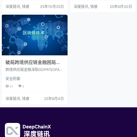
克虚拟币洗钱案，司法实践验证技
势，用户体验全面升级。传统票务
深度链讯, 钱睿
25年10月25日
深度链讯, 钱睿
25年6月30日
术可靠性；全球16城联动构建RWA
漏洞百出，NFT票务破局而出，虽
生态，影视、音乐版权融资难题迎
面临技术、监管等挑战，但融合AI、
刃而解。从Vezt平台粉丝共享版权
物联网后前景光明。NFT票务将重
收益，到FilmChain项目实时票房分
塑票务市场，让文化消费成为构建
成，区块链正以“不可篡改”“自动执
数字身份、积累文化资本的新起
行”“全球流通”三大特性，重构…
点，引领行业迈向新未来。
破局跨境供应链金融困局：
Chainlink+zk-SNARK如何
跨境供应链金融深陷GDPR与OFAC
重构信任与合规新范式
监管的“信任与合规泥沼”，传统方案
安全防御
成本高、效率低，区块链应用也因
数据隐私问题“折戟沉沙”。但Chainl
61
0
ink预言机与zk-SNARK零知识证明
这对“黄金搭档”横空出世！以沃尔
深度链讯, 钱睿
25年6月4日
玛-欧洲供应商交易为典型案例，它
们构建“数据可用不可见”新范式，在
保障数据隐私的同时，精准满足合
规审查，让资金流转效率飙升9
0%，融资成本直接腰斩，成功重构
信任关系。这一创新模式能否成为
跨…