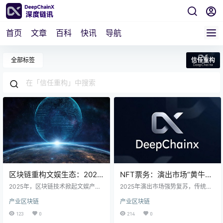
首页
文章
百科
快讯
导航
全部标签
信任重构
区块链重构文娱生态：2025
NFT票务：演出市场“黄牛假
年“链改2.0”如何破解IP开发
票终结者”来了？
2025年，区块链技术掀起文娱产业
2025年演出市场强势复苏，传统票
困局？
革命！第六个“1024区块链中国日”
务却深陷黄牛、假票困局。NFT票
产业区块链
产业区块链
上，“可信资产IPO+数链金融RWA”
务系统携区块链技术登场，以唯一
双轮驱动模式引爆全球关注。杭州
性、可追溯性重构信任机制。泰勒·
123
0
214
0
西湖区检察院用区块链取证设备攻
斯威夫特巡演实证其防伪、流转优